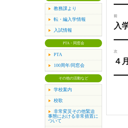
教務課より
前
転・編入学情報
入
入試情報
PTA・同窓会
次
PTA
４
100周年/同窓会
その他の活動など
学校案内
校歌
非常変災その他緊迫
事態における非常措置に
ついて