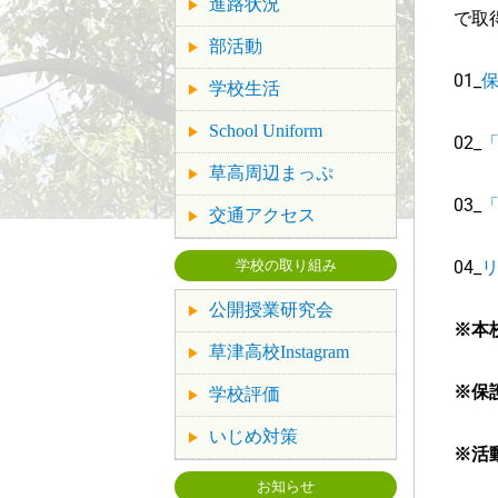
進路状況
で取
部活動
01_
学校生活
School Uniform
02_
草高周辺まっぷ
03_
交通アクセス
04_
学校の取り組み
公開授業研究会
※本
草津高校Instagram
※保
学校評価
いじめ対策
※活
お知らせ