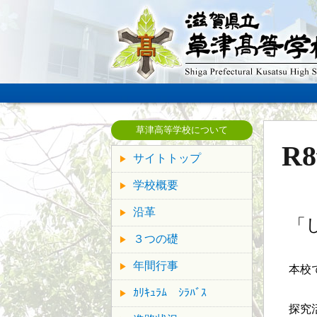
草津高等学校について
R
サイトトップ
学校概要
沿革
「
３つの礎
年間行事
本校
ｶﾘｷｭﾗﾑ ｼﾗﾊﾞｽ
探究