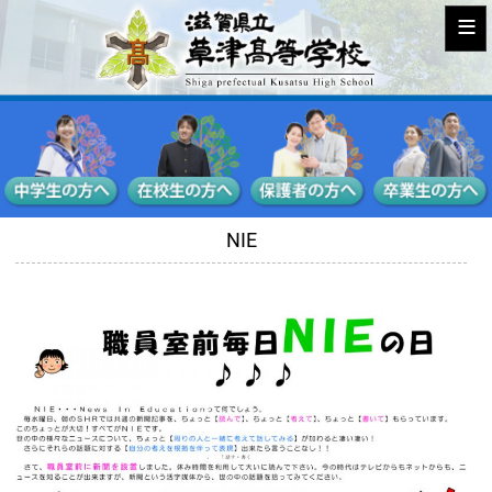
≡
NIE