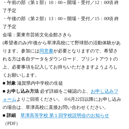
・午前の部（第１部）10：00～開場・受付／12：00頃 終
了予定
・午後の部（第２部）13：00～開場・受付／15：00頃 終
了予定
会場：栗東市芸術文化会館さきら
(希望者のみ)午後から草津高校にて野球部の活動体験があ
ります。参加には
同意書
が必要となりますので、希望さ
れる方は各自データをダウンロード、プリントアウトの
上、必要事項を記入してお持ちいただきますようよろし
くお願いします。
■ 対象
滋賀県内中学校の生徒
■ お申し込み方法
必ず詳細をご確認の上、
お申し込みフ
ォーム
よりご回答ください。 ※6月22日以降にお申し込み
の場合は、草津高校に直接お問い合わせください。
■ 詳細
草津高等学校 第１回学校説明会のお知らせ
（PDF）