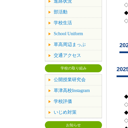
進路状況
部活動
◇
学校生活
School Uniform
草高周辺まっぷ
2
交通アクセス
20
学校の取り組み
公開授業研究会
草津高校Instagram
学校評価
いじめ対策
お知らせ