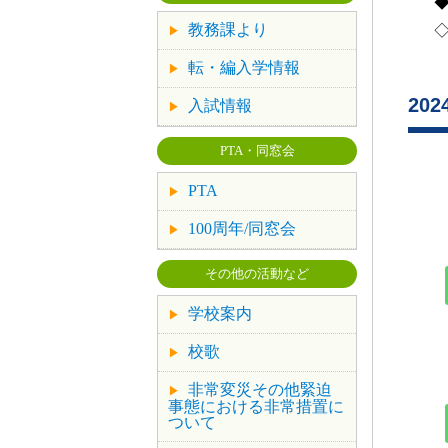
教務課より
転・編入学情報
20
入試情報
PTA・同窓会
PTA
100周年/同窓会
その他の活動など
学校案内
校歌
非常変災その他緊迫
事態における非常措置に
ついて