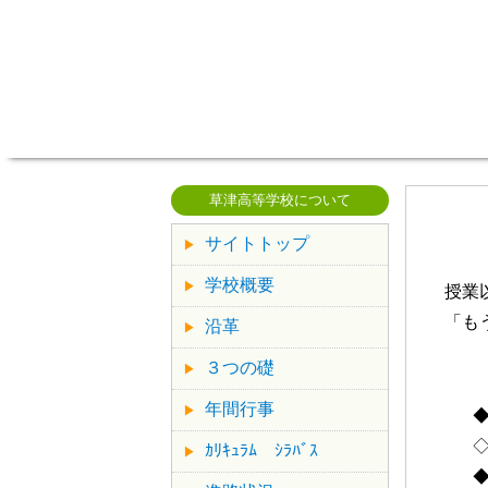
草津高等学校について
サイトトップ
学校概要
授業
「も
沿革
３つの礎
年間行事
ｶﾘｷｭﾗﾑ ｼﾗﾊﾞｽ