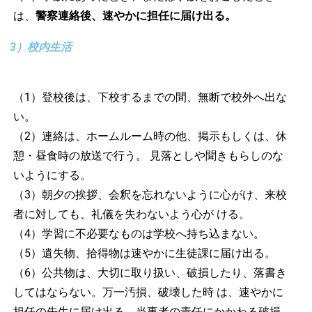
は、
警察連絡後、速やかに担任に届け出る。
3）校内生活
（1）登校後は、下校するまでの間、無断で校外へ出な
い。
（2）連絡は、ホームルーム時の他、掲示もしくは、休
憩・昼食時の放送で行う。 見落としや聞きもらしのな
いようにする。
（3）朝夕の挨拶、会釈を忘れないように心がけ、来校
者に対しても、礼儀を失わないよう心が ける。
（4）学習に不必要なものは学校へ持ち込まない。
（5）遺失物、拾得物は速やかに生徒課に届け出る。
（6）公共物は、大切に取り扱い、破損したり、落書き
してはならない。万一汚損、破壊した時 は、速やかに
担任の先生に届け出る。当事者の責任にかかわる破損